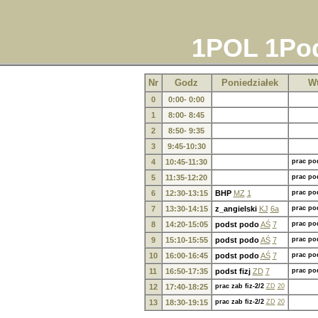
1POL 1Pod
Nr
Godz
Poniedziałek
W
0
0:00- 0:00
1
8:00- 8:45
2
8:50- 9:35
3
9:45-10:30
4
10:45-11:30
prac po
5
11:35-12:20
prac po
6
12:30-13:15
BHP
MZ
1
prac po
7
13:30-14:15
z_angielski
KJ
6a
prac po
8
14:20-15:05
podst podo
AŚ
7
prac po
9
15:10-15:55
podst podo
AŚ
7
prac po
10
16:00-16:45
podst podo
AŚ
7
prac po
11
16:50-17:35
podst fizj
ZD
7
prac po
12
17:40-18:25
prac zab fiz-2/2
ZD
20
13
18:30-19:15
prac zab fiz-2/2
ZD
20