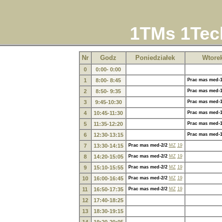
1TMs 1Tec
Nr
Godz
Poniedziałek
Wtore
0
0:00- 0:00
1
8:00- 8:45
Prac mas med-1
2
8:50- 9:35
Prac mas med-1
3
9:45-10:30
Prac mas med-1
4
10:45-11:30
Prac mas med-1
5
11:35-12:20
Prac mas med-1
6
12:30-13:15
Prac mas med-1
7
13:30-14:15
Prac mas med-2/2
MZ
19
8
14:20-15:05
Prac mas med-2/2
MZ
19
9
15:10-15:55
Prac mas med-2/2
MZ
19
10
16:00-16:45
Prac mas med-2/2
MZ
19
11
16:50-17:35
Prac mas med-2/2
MZ
19
12
17:40-18:25
13
18:30-19:15