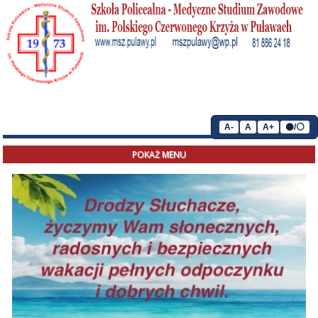
A-
A
A+
⚫/⚪
POKAŻ MENU