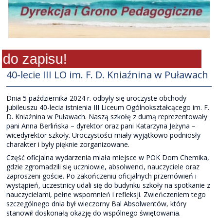
o zapisu!
40-lecie III LO im. F. D. Kniaźnina w Puławach
Dnia 5 października 2024 r. odbyły się uroczyste obchody
jubileuszu 40-lecia istnienia III Liceum Ogólnokształcącego im. F.
D. Kniaźnina w Puławach. Naszą szkołę z dumą reprezentowały
pani Anna Berlińska – dyrektor oraz pani Katarzyna Jeżyna –
wicedyrektor szkoły. Uroczystości miały wyjątkowo podniosły
charakter i były pięknie zorganizowane.
Część oficjalna wydarzenia miała miejsce w POK Dom Chemika,
gdzie zgromadzili się uczniowie, absolwenci, nauczyciele oraz
zaproszeni goście. Po zakończeniu oficjalnych przemówień i
wystąpień, uczestnicy udali się do budynku szkoły na spotkanie z
nauczycielami, pełne wspomnień i refleksji. Zwieńczeniem tego
szczególnego dnia był wieczorny Bal Absolwentów, który
stanowił doskonałą okazję do wspólnego świętowania.