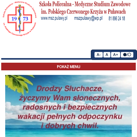
A-
A
A+
⚫/⚪
POKAŻ MENU