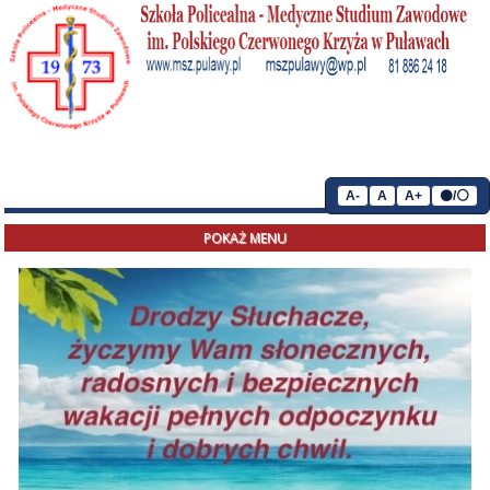
A-
A
A+
⚫/⚪
POKAŻ MENU