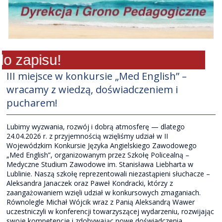
 zapisu!
III miejsce w konkursie „Med English” –
wracamy z wiedzą, doświadczeniem i
pucharem!
Lubimy wyzwania, rozwój i dobrą atmosferę — dlatego
24.04.2026 r. z przyjemnością wzięliśmy udział w II
Wojewódzkim Konkursie Języka Angielskiego Zawodowego
„Med English”, organizowanym przez Szkołę Policealną –
Medyczne Studium Zawodowe im. Stanisława Liebharta w
Lublinie. Naszą szkołę reprezentowali niezastąpieni słuchacze –
Aleksandra Janaczek oraz Paweł Kondracki, którzy z
zaangażowaniem wzięli udział w konkursowych zmaganiach.
Równolegle Michał Wójcik wraz z Panią Aleksandrą Wawer
uczestniczyli w konferencji towarzyszącej wydarzeniu, rozwijając
swoje kompetencje i zdobywając nowe doświadczenia.