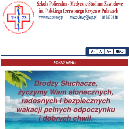
A-
A
A+
⚫/⚪
POKAŻ MENU