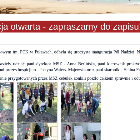
twarta - zapraszamy do zapisu!
wym im. PCK w Puławach, odbyła się uroczysta inauguracja Pól Nadziei. Na
 wzięły udział: pani dyrektor MSZ - Anna Berlińska, pani kierownik prakt
ni prezes hospicjum - Justyna Walecz-Majewska oraz pani skarbnik - Halina Fu
dzenie przygotowanych przez MSZ cebulek żonkili poszło całkiem sprawnie i o