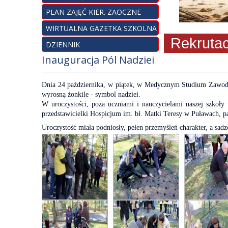
PLAN ZAJĘĆ KIER. ZAOCZNE
WIRTUALNA GAZETKA SZKOLNA
Rekrutacja o
DZIENNIK
Inauguracja Pól Nadziei
Dnia 24 października, w piątek, w Medycznym Studium Zawodo
wyrosną żonkile - symbol nadziei.
W uroczystości, poza uczniami i nauczycielami naszej szkoły
przedstawicielki Hospicjum im. bł. Matki Teresy w Puławach, pa
Uroczystość miała podniosły, pełen przemyśleń charakter, a sa