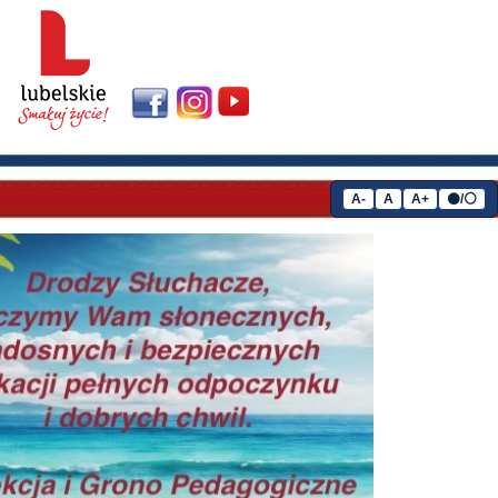
A-
A
A+
⚫/⚪