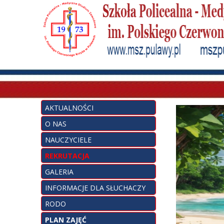
AKTUALNOŚCI
O NAS
NAUCZYCIELE
REKRUTACJA
GALERIA
INFORMACJE DLA SŁUCHACZY
RODO
PLAN ZAJĘĆ