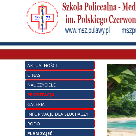
AKTUALNOŚCI
O NAS
NAUCZYCIELE
REKRUTACJA
GALERIA
INFORMACJE DLA SŁUCHACZY
RODO
PLAN ZAJĘĆ