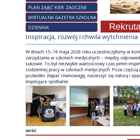
PLAN ZAJĘĆ KIER. ZAOCZNE
WIRTUALNA GAZETKA SZKOLNA
Rekrutacja
DZIENNIK
Inspiracja, rozwój i chwila wytchnieni
W dniach 15–16 maja 2026 roku uczestniczyliśmy w konfe
zarządzanie w szkołach medycznych – między odpowiedz
Łukowie. To był niezwykle wartościowy czas pełen insp
codziennej pracy w szkołach medycznych. Poza częścią 
pozwoliło złapać równowagę, nacieszyć się naturą i spę
inspirujące spotkanie.
wróć