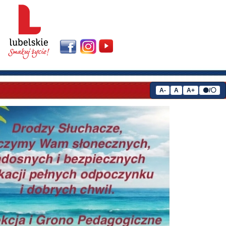
A-
A
A+
⚫/⚪