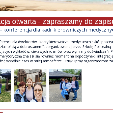
 otwarta - zapraszamy do zapisu!
a – konferencja dla kadr kierowniczych medyczny
rencji dla dyrektorów i kadry kierowniczej medycznych szkół police
ialnością a dobrostanem”, zorganizowanej przez Szkołę Policealną
irujących wykładów, ciekawych rozmów oraz wymiany doświadczeń. Por
merytoryczną znalazł się również moment na odpoczynek i integracj
dzić wspólnie czas w miłej atmosferze. Dziękujemy organizatorom za