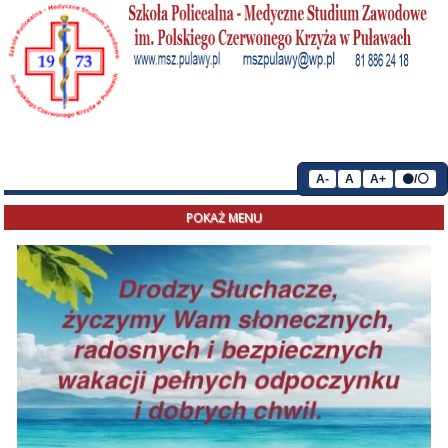
A-
A
A+
⚫/⚪
POKAŻ MENU