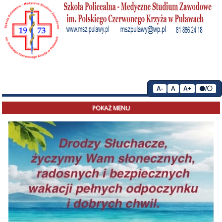
A-
A
A+
⚫/⚪
POKAŻ MENU