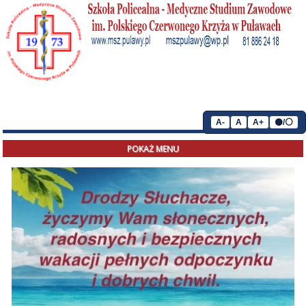
A-
A
A+
⚫/⚪
POKAŻ MENU