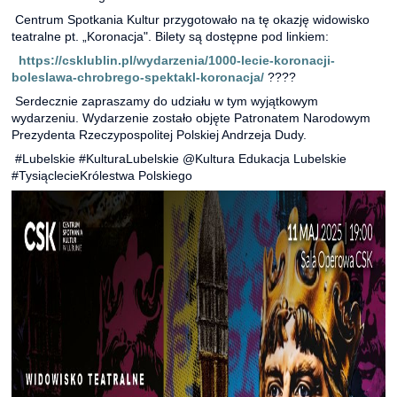
Centrum Spotkania Kultur przygotowało na tę okazję widowisko
teatralne pt. „Koronacja". Bilety są dostępne pod linkiem:
https://csklublin.pl/wydarzenia/1000-lecie-koronacji-
boleslawa-chrobrego-spektakl-koronacja/
????
Serdecznie zapraszamy do udziału w tym wyjątkowym
wydarzeniu. Wydarzenie zostało objęte Patronatem Narodowym
Prezydenta Rzeczypospolitej Polskiej Andrzeja Dudy.
#Lubelskie #KulturaLubelskie @Kultura Edukacja Lubelskie
#TysiąclecieKrólestwa Polskiego