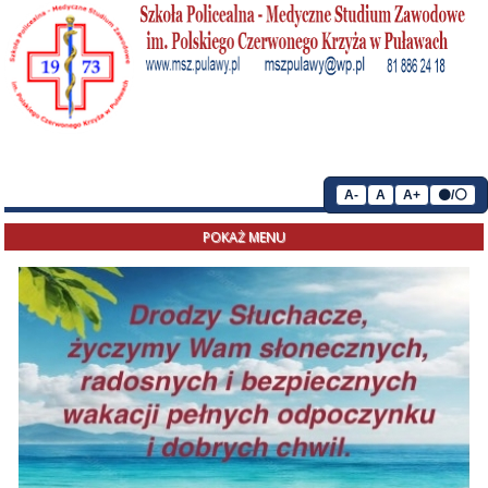
A-
A
A+
⚫/⚪
POKAŻ MENU