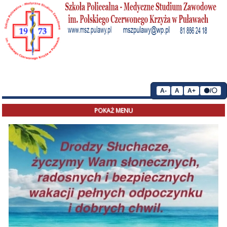
A-
A
A+
⚫/⚪
POKAŻ MENU