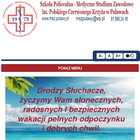
A-
A
A+
⚫/⚪
POKAŻ MENU