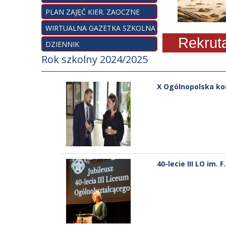
PLAN ZAJĘĆ KIER. ZAOCZNE
WIRTUALNA GAZETKA SZKOLNA
Rekrutacja 
DZIENNIK
Rok szkolny 2024/2025
X Ogólnopolska kon
40-lecie III LO im.