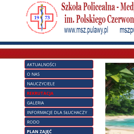
AKTUALNOŚCI
O NAS
NAUCZYCIELE
REKRUTACJA
GALERIA
INFORMACJE DLA SŁUCHACZY
RODO
PLAN ZAJĘĆ