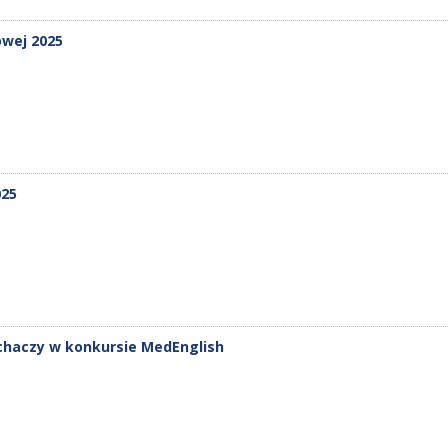
owej 2025
25
uchaczy w konkursie MedEnglish