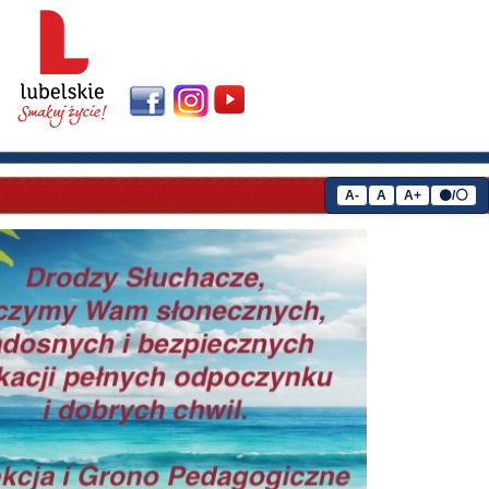
A-
A
A+
⚫/⚪