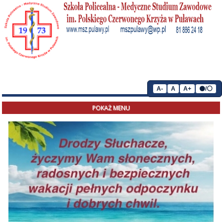
A-
A
A+
⚫/⚪
POKAŻ MENU