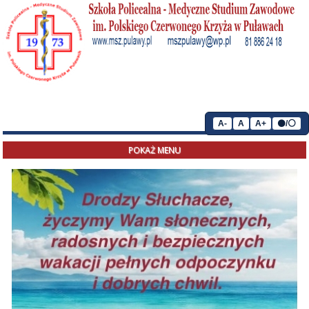
A-
A
A+
⚫/⚪
POKAŻ MENU