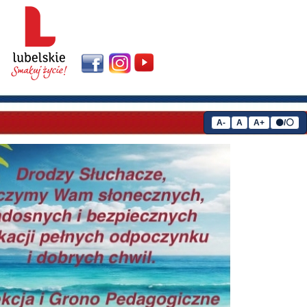
A-
A
A+
⚫/⚪