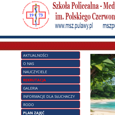
AKTUALNOŚCI
O NAS
NAUCZYCIELE
REKRUTACJA
GALERIA
INFORMACJE DLA SŁUCHACZY
RODO
PLAN ZAJĘĆ