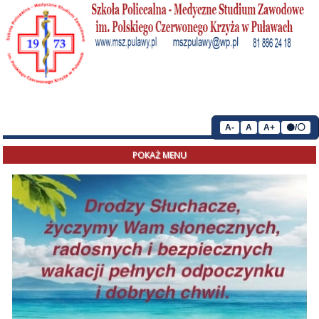
A-
A
A+
⚫/⚪
POKAŻ MENU