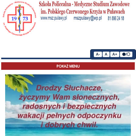
A-
A
A+
⚫/⚪
POKAŻ MENU