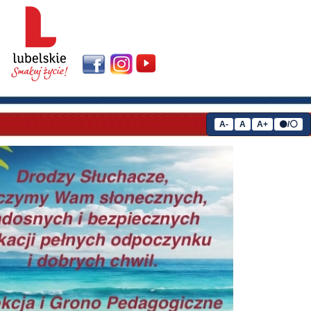
A-
A
A+
⚫/⚪