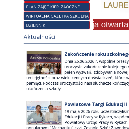
PLAN ZAJĘĆ KIER. ZAOCZNE
WIRTUALNA GAZETKA SZKOLNA
Rekrutacja otwarta - z
DZIENNIK
Aktualności
Zakończenie roku szkolneg
Dnia 26.06.2026 r. wspólnie prze
uroczyste zakończenie kolejnego r
pełen wyzwań, zdobywania nowej 
umiejętności oraz wielu cennych doświadczeń, które 
pamięci. Podczas uroczystości nasi słuchacze kończąc
ukończenia szkoły.
Powiatowe Targi Edukacji i
19 maja 2026 roku uczestniczyli
Edukacji i Pracy w Rykach, współ
Powiatowy Urząd Pracy w Rykach.
popularnym "Mechaniku" czyli Zespole Szkół Zawodowy