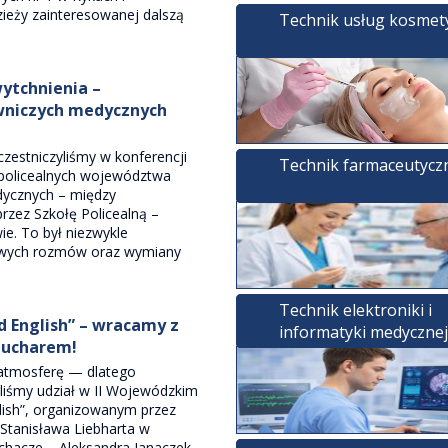
ieży zainteresowanej dalszą
Technik usług kosmet
wytchnienia –
owniczych medycznych
zestniczyliśmy w konferencji
Technik farmaceutycz
 policealnych województwa
dycznych – między
rzez Szkołę Policealną –
e. To był niezwykle
kawych rozmów oraz wymiany
Technik elektroniki i
d English” – wracamy z
informatyki medycznej
 pucharem!
 atmosferę — dlatego
ęliśmy udział w II Wojewódzkim
ish”, organizowanym przez
Stanisława Liebharta w
uchacze – Aleksandra Janaczek