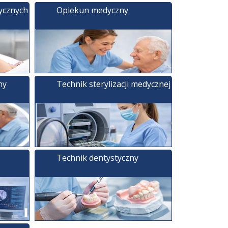
ycznych
Opiekun medyczny
ny
Technik sterylizacji medycznej
Technik dentystyczny