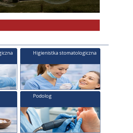
giczna
Higienistka stomatologiczna
Podolog