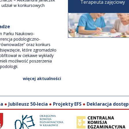
Terapeuta zajęciowy
i udział w konkursowych
wadze
im Parku Naukowo-
rencja podologiczno-
 równowadze” oraz konkurs
dsięwzięcie, które zgromadziło
 obfitował w ciekawe wykłady
 mieli możliwość poszerzenia
podologii.
więcej aktualności
ja
●
Jubileusz 50‑lecia
●
Projekty EFS
●
Deklaracja dostęp