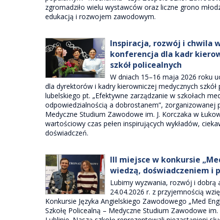
zgromadziło wielu wystawców oraz liczne grono młodz
edukacją i rozwojem zawodowym.
Inspiracja, rozwój i chwila 
konferencja dla kadr kier
szkół policealnych
W dniach 15–16 maja 2026 roku uc
dla dyrektorów i kadry kierowniczej medycznych szkół
lubelskiego pt. „Efektywne zarządzanie w szkołach me
odpowiedzialnością a dobrostanem”, zorganizowanej p
Medyczne Studium Zawodowe im. J. Korczaka w Łukowi
wartościowy czas pełen inspirujących wykładów, cie
doświadczeń.
III miejsce w konkursie „Me
wiedzą, doświadczeniem i
Lubimy wyzwania, rozwój i dobrą
24.04.2026 r. z przyjemnością wzi
Konkursie Języka Angielskiego Zawodowego „Med Engl
Szkołę Policealną – Medyczne Studium Zawodowe im. 
Lublinie. Naszą szkołę reprezentowali niezastąpieni sł