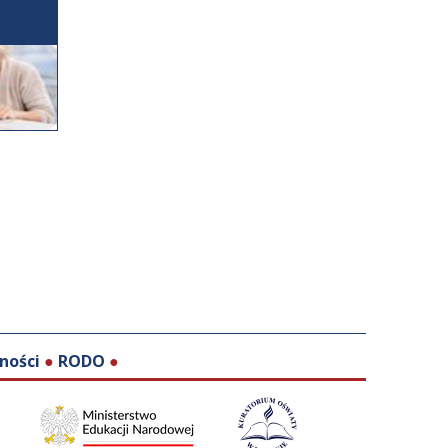
ności
●
RODO
●