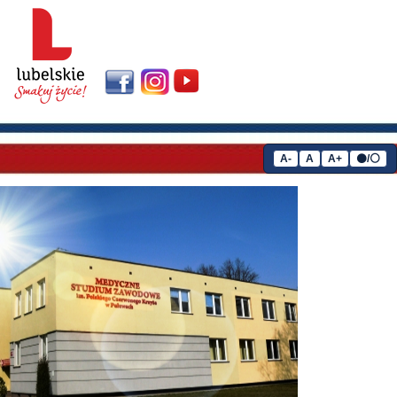
A-
A
A+
⚫/⚪