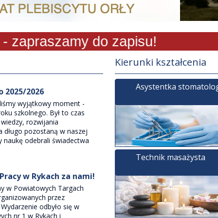
apraszamy do zapisu!
Kierunki kształcenia
Asystentka stomatolo
o 2025/2026
żyliśmy wyjątkowy moment -
oku szkolnego. Był to czas
wiedzy, rozwijania
na długo pozostaną w naszej
y naukę odebrali świadectwa
Technik masażysta
 Pracy w Rykach za nami!
śmy w Powiatowych Targach
organizowanych przez
 Wydarzenie odbyło się w
ch nr 1 w Rykach i